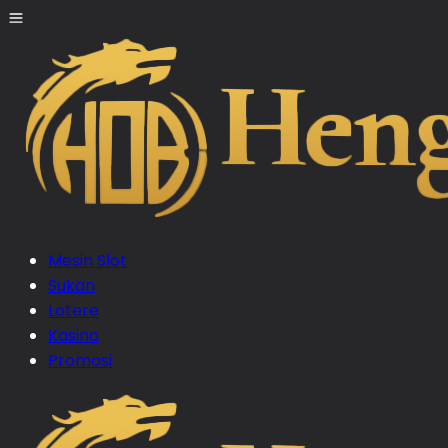
Mesin Slot
Sukan
Lotere
Kasino
Promosi