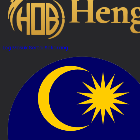
Log Masuk
Sertai Sekarang