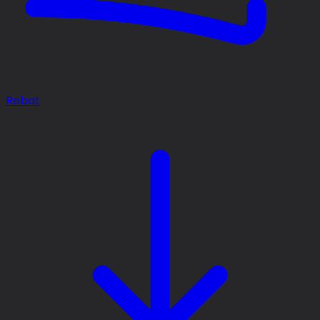
Rebat