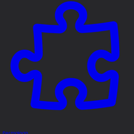
Permainan