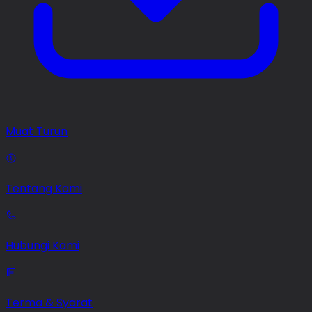
Muat Turun
Tentang Kami
Hubungi Kami
Terma & Syarat