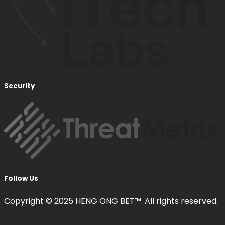
Security
Follow Us
Copyright © 2025 HENG ONG BET™. All rights reserved.