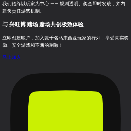
我们始终以玩家为中心 —— 规则透明、奖金即时发放，并内
建负责任游戏机制。
与 兴旺博 赌场 赌场共创极致体验
立即创建账户，加入数千名马来西亚玩家的行列，享受真实奖
励、安全游戏和不断的刺激！
马上加入