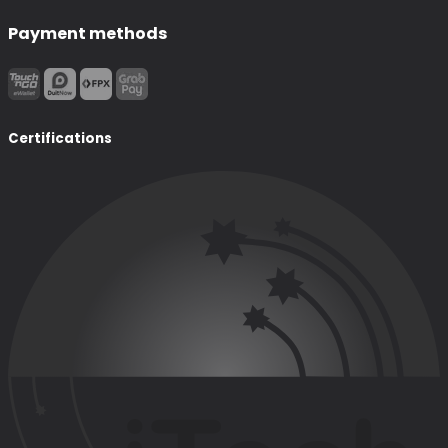
Payment methods
Certifications