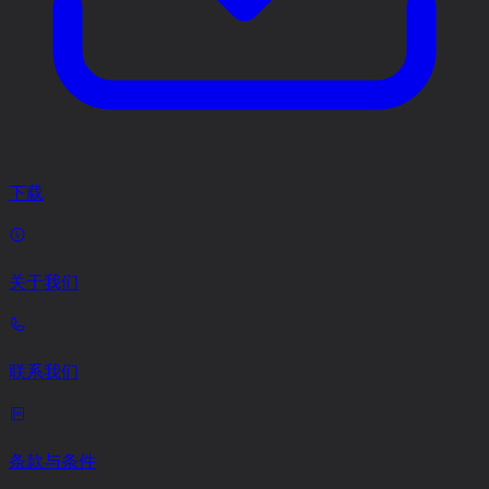
下载
关于我们
联系我们
条款与条件