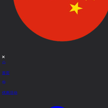
首页
优惠活动