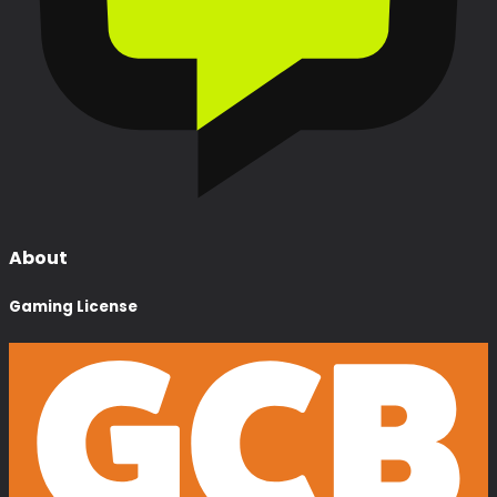
About
Gaming License