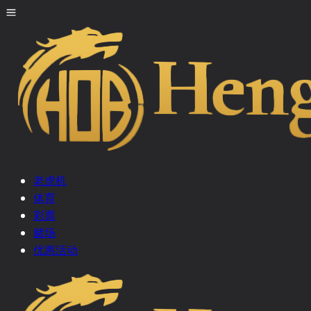
老虎机
体育
彩票
赌场
优惠活动